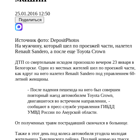
25.01.2016 12:50
Поделиться
Источник фото:
DepositPhotos
На мужчину, который шел по проезжей части, налетел
Renault Sandero, а после еще Toyota Crown
ДТП со смертельным исходом произошло вечером 23 января в
Белогорске. Один из местных жителей шел по проезжей части,
как вдруг на него налетел Renault Sandero под управлением 60-
летней женщины.
- После падения пешехода на него был совершен
повторный наезд автомобилем Toyota Crown,
двигавшегося во встречном направлении, -
сообщают в пресс-службе управления ГИБДД
УМВД России по Амурской области.
От полученных травм пострадавший скончался в больнице.
Также в этот день под колеса автомобиля угодила молодая
жительница Тындинского района. Поздней ночью на трассе