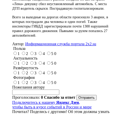
«
Лена
»
девушку сбил неустановленный автомобиль. С места
ДТП водитель скрылся. Пострадавшую госпитализировали.
Всего за выходные на дорогах области произошло 3 аварии, в
которых пострадали два человека и один погиб. Также
инспекторы ГИБДД зарегистрировали почти 1300 нарушений
правил дорожного движения. Пьяными за рулем попались 27
автолюбителей.
Автор:
Информационная служба портала 2x2.su
Польза
1
2
3
4
5
0
Актуальность
1
2
3
4
5
0
Развёрнутость
1
2
3
4
5
0
Фотография
1
2
3
4
5
0
Пожелания автору
Проголосовало:
0
Спасибо за ответ
Подключитесь к нашему
Яндекс Дзен
,
чтобы быть в курсе событий в России и мире
Почитал? Поделись с другими! Об этом должны узнать