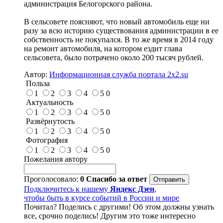
администрация Белогорского района.
В сельсовете поясняют, что новый автомобиль еще ни
разу за всю историю существования администрации в ее
собственность не покупался. В то же время в 2014 году
на ремонт автомобиля, на котором ездит глава
сельсовета, было потрачено около 200 тысяч рублей.
Автор:
Информационная служба портала 2x2.su
Польза
1
2
3
4
5
0
Актуальность
1
2
3
4
5
0
Развёрнутость
1
2
3
4
5
0
Фотография
1
2
3
4
5
0
Пожелания автору
Проголосовало:
0
Спасибо за ответ
Подключитесь к нашему
Яндекс Дзен
,
чтобы быть в курсе событий в России и мире
Почитал? Поделись с другими! Об этом должны узнать
все, срочно поделись! Другим это тоже интересно