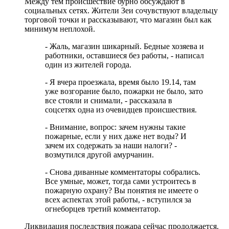
Между тем происшествие бурно обсуждают в
социальных сетях. Жители Зеи сочувствуют владельцу
торговой точки и рассказывают, что магазин был как
минимум неплохой.
- Жаль, магазин шикарный. Бедные хозяева и
работники, оставшиеся без работы, - написал
один из жителей города.
- Я вчера проезжала, время было 19.14, там
уже возгорание было, пожарки не было, зато
все стояли и снимали, - рассказала в
соцсетях одна из очевидцев происшествия.
- Внимание, вопрос: зачем нужны такие
пожарные, если у них даже нет воды? И
зачем их содержать за наши налоги? -
возмутился другой амурчанин.
- Снова диванные комментаторы собрались.
Все умные, может, тогда сами устроитесь в
пожарную охрану? Вы понятия не имеете о
всех аспектах этой работы, - вступился за
огнеборцев третий комментатор.
Ликвидация последствия пожара сейчас продолжается.