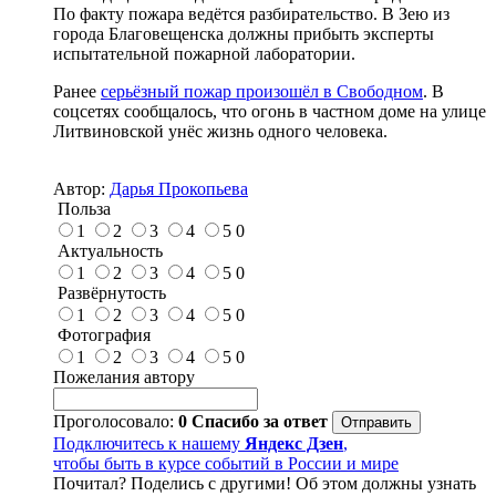
По факту пожара ведётся разбирательство. В Зею из
города Благовещенска должны прибыть эксперты
испытательной пожарной лаборатории.
Ранее
серьёзный пожар произошёл в Свободном
. В
соцсетях сообщалось, что огонь в частном доме на улице
Литвиновской унёс жизнь одного человека.
Автор:
Дарья Прокопьева
Польза
1
2
3
4
5
0
Актуальность
1
2
3
4
5
0
Развёрнутость
1
2
3
4
5
0
Фотография
1
2
3
4
5
0
Пожелания автору
Проголосовало:
0
Спасибо за ответ
Подключитесь к нашему
Яндекс Дзен
,
чтобы быть в курсе событий в России и мире
Почитал? Поделись с другими! Об этом должны узнать