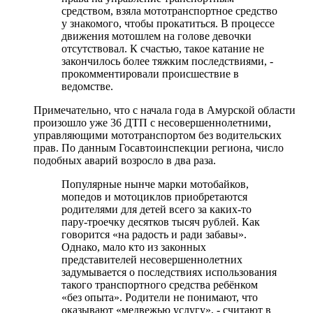
средством, взяла мототранспортное средство
у знакомого, чтобы прокатиться. В процессе
движения мотошлем на голове девочки
отсутствовал. К счастью, такое катание не
закончилось более тяжким последствиями, -
прокомментировали происшествие в
ведомстве.
Примечательно, что с начала года в Амурской области
произошло уже 36 ДТП с несовершеннолетними,
управляющими мототранспортом без водительских
прав. По данным Госавтоинспекции региона, число
подобных аварий возросло в два раза.
Популярные нынче марки мотобайков,
мопедов и мотоциклов приобретаются
родителями для детей всего за каких-то
пару-троечку десятков тысяч рублей. Как
говорится «на радость и ради забавы».
Однако, мало кто из законных
представителей несовершеннолетних
задумывается о последствиях использования
такого транспортного средства ребёнком
«без опыта». Родители не понимают, что
оказывают «медвежью услугу», - считают в