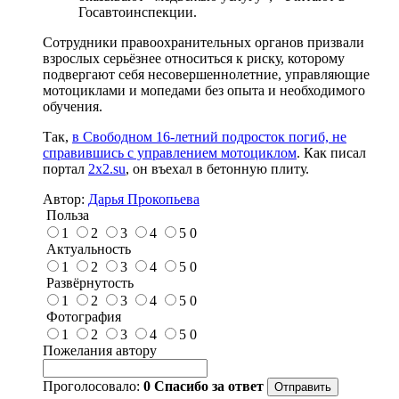
Госавтоинспекции.
Сотрудники правоохранительных органов призвали
взрослых серьёзнее относиться к риску, которому
подвергают себя несовершеннолетние, управляющие
мотоциклами и мопедами без опыта и необходимого
обучения.
Так,
в Свободном 16-летний подросток погиб, не
справившись с управлением мотоциклом
. Как писал
портал
2x2.su
, он въехал в бетонную плиту.
Автор:
Дарья Прокопьева
Польза
1
2
3
4
5
0
Актуальность
1
2
3
4
5
0
Развёрнутость
1
2
3
4
5
0
Фотография
1
2
3
4
5
0
Пожелания автору
Проголосовало:
0
Спасибо за ответ