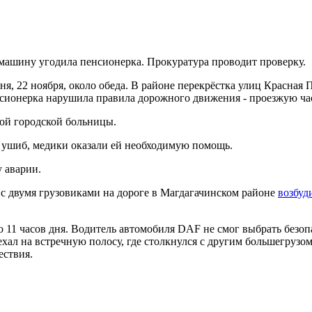
машину угодила пенсионерка. Прокуратура проводит проверку.
я, 22 ноября, около обеда. В районе перекрёстка улиц Красная 
нсионерка нарушила правила дорожного движения - проезжую ча
ой городской больницы.
 ушиб, медики оказали ей необходимую помощь.
 аварии.
 с двумя грузовиками на дороге в Магдагачинском районе
возбуд
оло 11 часов дня. Водитель автомобиля DAF не смог выбрать бе
л на встречную полосу, где столкнулся с другим большегрузом ма
ествия.