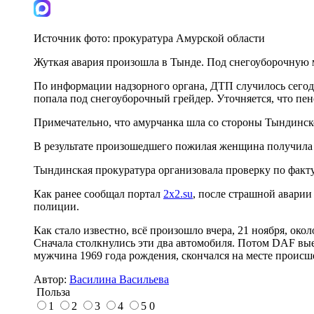
Источник фото:
прокуратура Амурской области
Жуткая авария произошла в Тынде. Под снегоуборочную 
По информации надзорного органа, ДТП случилось сегодн
попала под снегоуборочный грейдер. Уточняется, что пе
Примечательно, что амурчанка шла со стороны Тындинск
В результате произошедшего пожилая женщина получила
Тындинская прокуратура организовала проверку по факту
Как ранее сообщал портал
2х2.su
, после страшной аварии
полиции.
Как стало известно, всё произошло вчера, 21 ноября, ок
Сначала столкнулись эти два автомобиля. Потом DAF выеха
мужчина 1969 года рождения, скончался на месте происш
Автор:
Василина Васильева
Польза
1
2
3
4
5
0