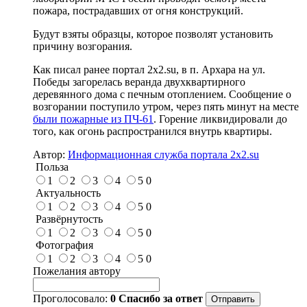
пожара, пострадавших от огня конструкций.
Будут взяты образцы, которое позволят установить
причину возгорания.
Как писал ранее портал 2х2.su, в п. Архара на ул.
Победы загорелась веранда двухквартирного
деревянного дома с печным отоплением. Сообщение о
возгорании поступило утром, через пять минут на месте
были пожарные из ПЧ-61
. Горение ликвидировали до
того, как огонь распространился внутрь квартиры.
Автор:
Информационная служба портала 2x2.su
Польза
1
2
3
4
5
0
Актуальность
1
2
3
4
5
0
Развёрнутость
1
2
3
4
5
0
Фотография
1
2
3
4
5
0
Пожелания автору
Проголосовало:
0
Спасибо за ответ