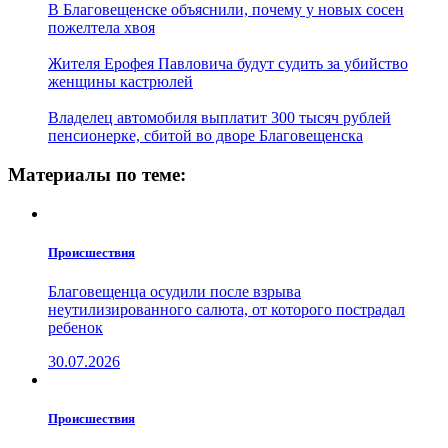
В Благовещенске объяснили, почему у новых сосен
пожелтела хвоя
Жителя Ерофея Павловича будут судить за убийство
женщины кастрюлей
Владелец автомобиля выплатит 300 тысяч рублей
пенсионерке, сбитой во дворе Благовещенска
Материалы по теме:
Проиcшествия
Благовещенца осудили после взрыва
неутилизированного салюта, от которого пострадал
ребенок
30.07.2026
Проиcшествия