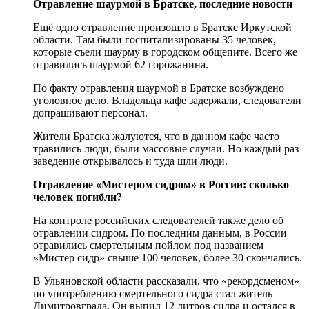
Отравление шаурмой в Братске, последние новости
Ещё одно отравление произошло в Братске Иркутской
области. Там были госпитализированы 35 человек,
которые съели шаурму в городском общепите. Всего же
отравились шаурмой 62 горожанина.
По факту отравления шаурмой в Братске возбуждено
уголовное дело. Владельца кафе задержали, следователи
допрашивают персонал.
Жители Братска жалуются, что в данном кафе часто
травились люди, были массовые случаи. Но каждый раз
заведение открывалось и туда шли люди.
Отравление «Мистером сидром» в России: сколько
человек погибли?
На контроле российских следователей также дело об
отравлении сидром. По последним данным, в России
отравились смертельным пойлом под названием
«Мистер сидр» свыше 100 человек, более 30 скончались.
В Ульяновской области рассказали, что «рекордсменом»
по употреблению смертельного сидра стал житель
Димитровграда. Он выпил 12 литров сидра и остался в