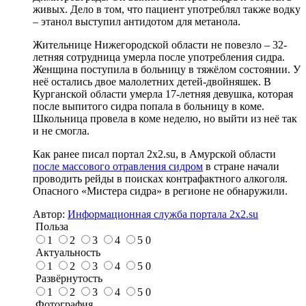
живых. Дело в том, что пациент употреблял также водку
– этанол выступил антидотом для метанола.
Жительнице Нижегородской области не повезло – 32-
летняя сотрудница умерла после употребления сидра.
Женщина поступила в больницу в тяжёлом состоянии. У
неё остались двое малолетних детей-двойняшек. В
Курганской области умерла 17-летняя девушка, которая
после выпитого сидра попала в больницу в коме.
Школьница провела в коме неделю, но выйти из неё так
и не смогла.
Как ранее писал портал 2х2.su, в Амурской области
после массового отравления сидром
в стране начали
проводить рейды в поисках контрафактного алкоголя.
Опасного «Мистера сидра» в регионе не обнаружили.
Автор:
Информационная служба портала 2x2.su
Польза
1
2
3
4
5
0
Актуальность
1
2
3
4
5
0
Развёрнутость
1
2
3
4
5
0
Фотография