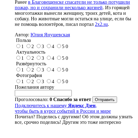
Ранее
в Благовещенске спасатели не только потушили
пожар, но и сохранили несколько жизней
. Из горящей
многоэтажки вынесли женщину, троих детей, кота и
собаку. Но животные могли остаться на улице, если бы
не помощь волонтёров, писал портал
2x2.su
.
Автор:
Юлия Янушевская
Польза
1
2
3
4
5
0
Актуальность
1
2
3
4
5
0
Развёрнутость
1
2
3
4
5
0
Фотография
1
2
3
4
5
0
Пожелания автору
Проголосовало:
0
Спасибо за ответ
Подключитесь к нашему
Яндекс Дзен
,
чтобы быть в курсе событий в России и мире
Почитал? Поделись с другими! Об этом должны узнать
все, срочно поделись! Другим это тоже интересно