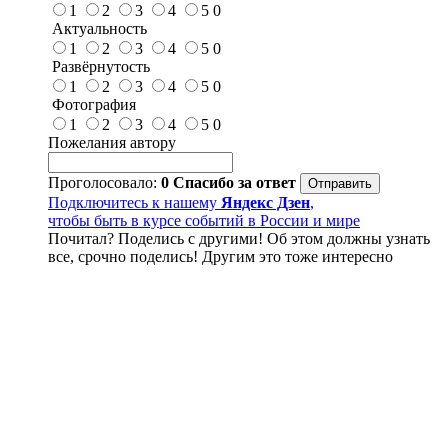
1
2
3
4
5
0
Актуальность
1
2
3
4
5
0
Развёрнутость
1
2
3
4
5
0
Фотография
1
2
3
4
5
0
Пожелания автору
Проголосовало:
0
Спасибо за ответ
Подключитесь к нашему
Яндекс Дзен
,
чтобы быть в курсе событий в России и мире
Почитал? Поделись с другими! Об этом должны узнать
все, срочно поделись! Другим это тоже интересно