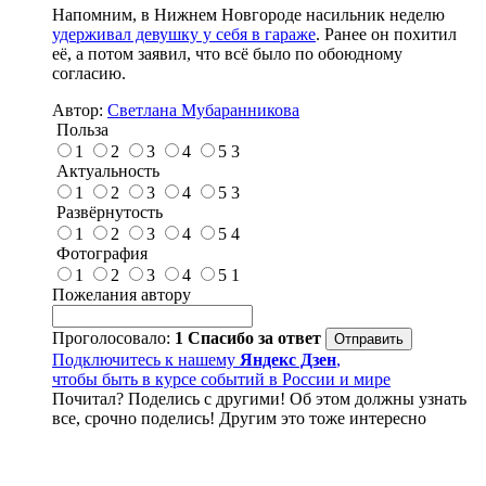
Напомним, в Нижнем Новгороде насильник неделю
удерживал девушку у себя в гараже
. Ранее он похитил
её, а потом заявил, что всё было по обоюдному
согласию.
Автор:
Светлана Мубаранникова
Польза
1
2
3
4
5
3
Актуальность
1
2
3
4
5
3
Развёрнутость
1
2
3
4
5
4
Фотография
1
2
3
4
5
1
Пожелания автору
Проголосовало:
1
Спасибо за ответ
Подключитесь к нашему
Яндекс Дзен
,
чтобы быть в курсе событий в России и мире
Почитал? Поделись с другими! Об этом должны узнать
все, срочно поделись! Другим это тоже интересно