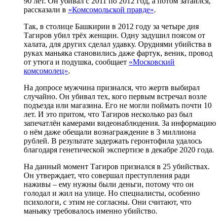
90 лет. Он убивал с 2011 по 2012 год, а потом затаился,
рассказали в
«Комсомольской правде»
.
Так, в столице Башкирии в 2012 году за четыре дня
Тагиров убил трёх женщин. Одну задушил поясом от
халата, для других сделал удавку. Орудиями убийства в
руках маньяка становились даже фартук, веник, провод
от утюга и подушка, сообщает
«Московский
комсомолец»
.
На допросе мужчина признался, что жертв выбирал
случайно. Он убивал тех, кого первым встречал возле
подъезда или магазина. Его не могли поймать почти 10
лет. И это притом, что Тагиров несколько раз был
запечатлён камерами видеонаблюдения. За информацию
о нём даже обещали вознаграждение в 3 миллиона
рублей. В результате задержать геронтофила удалось
благодаря генетической экспертизе в декабре 2020 года.
На данный момент Тагиров признался в 25 убийствах.
Он утверждает, что совершал преступления ради
наживы – ему нужны были деньги, потому что он
голодал и жил на улице. Но специалисты, особенно
психологи, с этим не согласны. Они считают, что
маньяку требовалось именно убийство.