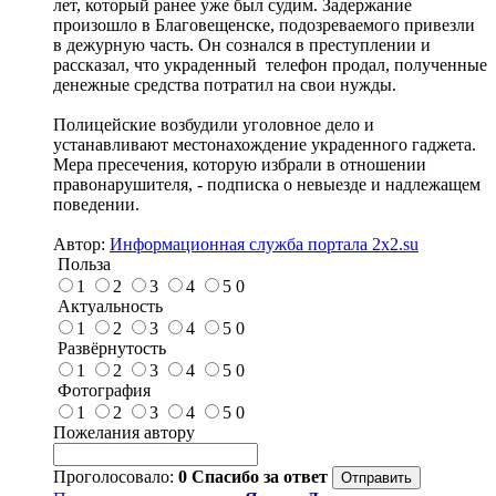
лет, который ранее уже был судим. Задержание
произошло в Благовещенске, подозреваемого привезли
в дежурную часть. Он сознался в преступлении и
рассказал, что украденный телефон продал, полученные
денежные средства потратил на свои нужды.
Полицейские возбудили уголовное дело и
устанавливают местонахождение украденного гаджета.
Мера пресечения, которую избрали в отношении
правонарушителя, - подписка о невыезде и надлежащем
поведении.
Автор:
Информационная служба портала 2x2.su
Польза
1
2
3
4
5
0
Актуальность
1
2
3
4
5
0
Развёрнутость
1
2
3
4
5
0
Фотография
1
2
3
4
5
0
Пожелания автору
Проголосовало:
0
Спасибо за ответ