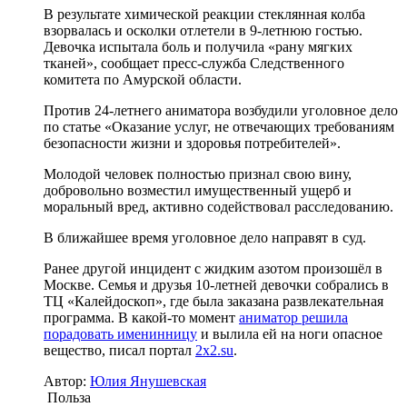
В результате химической реакции стеклянная колба
взорвалась и осколки отлетели в 9-летнюю гостью.
Девочка испытала боль и получила «рану мягких
тканей», сообщает пресс-служба Следственного
комитета по Амурской области.
Против 24-летнего аниматора возбудили уголовное дело
по статье «Оказание услуг, не отвечающих требованиям
безопасности жизни и здоровья потребителей».
Молодой человек полностью признал свою вину,
добровольно возместил имущественный ущерб и
моральный вред, активно содействовал расследованию.
В ближайшее время уголовное дело направят в суд.
Ранее другой инцидент с жидким азотом произошёл в
Москве. Семья и друзья 10-летней девочки собрались в
ТЦ «Калейдоскоп», где была заказана развлекательная
программа. В какой-то момент
аниматор решила
порадовать именинницу
и вылила ей на ноги опасное
вещество, писал портал
2x2.su
.
Автор:
Юлия Янушевская
Польза