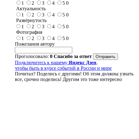
1
2
3
4
5
0
Актуальность
1
2
3
4
5
0
Развёрнутость
1
2
3
4
5
0
Фотография
1
2
3
4
5
0
Пожелания автору
Проголосовало:
0
Спасибо за ответ
Подключитесь к нашему
Яндекс Дзен
,
чтобы быть в курсе событий в России и мире
Почитал? Поделись с другими! Об этом должны узнать
все, срочно поделись! Другим это тоже интересно