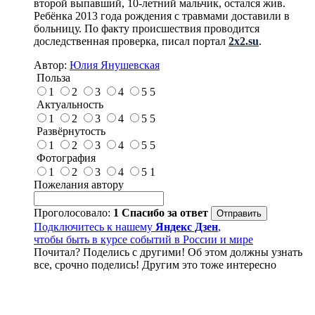
второй выпавший, 10-летний мальчик, остался жив.
Ребёнка 2013 года рождения с травмами доставили в
больницу. По факту происшествия проводится
доследственная проверка, писал портал
2x2.su
.
Автор:
Юлия Янушевская
Польза
1
2
3
4
5
5
Актуальность
1
2
3
4
5
5
Развёрнутость
1
2
3
4
5
5
Фотография
1
2
3
4
5
1
Пожелания автору
Проголосовало:
1
Спасибо за ответ
Подключитесь к нашему
Яндекс Дзен
,
чтобы быть в курсе событий в России и мире
Почитал? Поделись с другими! Об этом должны узнать
все, срочно поделись! Другим это тоже интересно