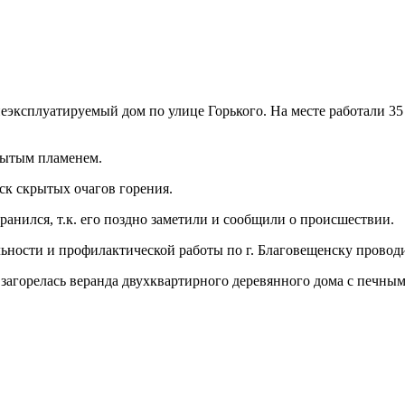
неэксплуатируемый дом по улице Горького. На месте работали 3
рытым пламенем.
ск скрытых очагов горения.
анился, т.к. его поздно заметили и сообщили о происшествии.
ьности и профилактической работы по г. Благовещенску проводи
ды загорелась веранда двухквартирного деревянного дома с печны