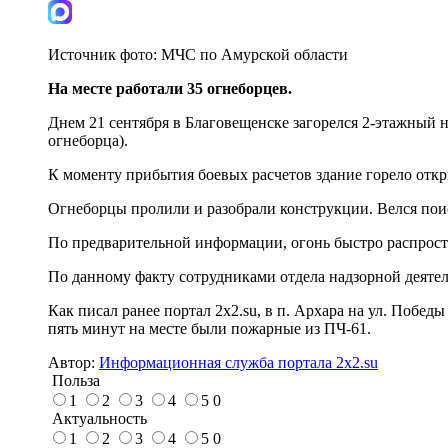
Источник фото:
МЧС по Амурской области
На месте работали 35 огнеборцев.
Днем 21 сентября в Благовещенске загорелся 2-этажный 
огнеборца).
К моменту прибытия боевых расчетов здание горело отк
Огнеборцы пролили и разобрали конструкции. Велся пои
По предварительной информации, огонь быстро распростр
По данному факту сотрудниками отдела надзорной деятел
Как писал ранее портал 2х2.su, в п. Архара на ул. Побе
пять минут на месте были пожарные из ПЧ-61.
Автор:
Информационная служба портала 2x2.su
Польза
1
2
3
4
5
0
Актуальность
1
2
3
4
5
0