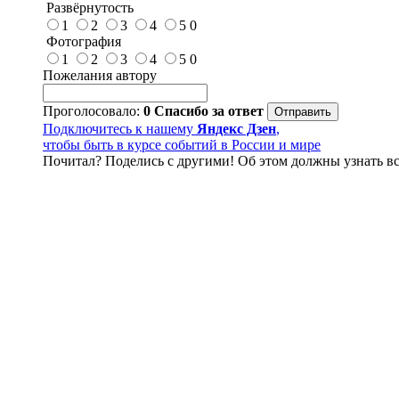
Развёрнутость
1
2
3
4
5
0
Фотография
1
2
3
4
5
0
Пожелания автору
Проголосовало:
0
Спасибо за ответ
Подключитесь к нашему
Яндекс Дзен
,
чтобы быть в курсе событий в России и мире
Почитал? Поделись с другими! Об этом должны узнать вс