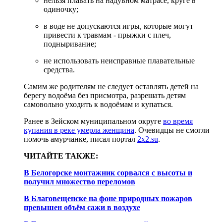
нельзя плавать на надувном матрасе, круге в
одиночку;
в воде не допускаются игры, которые могут
привести к травмам - прыжки с плеч,
подныривание;
не использовать неисправные плавательные
средства.
Самим же родителям не следует оставлять детей на
берегу водоёма без присмотра, разрешать детям
самовольно уходить к водоёмам и купаться.
Ранее в Зейском муниципальном округе
во время
купания в реке умерла женщина
. Очевидцы не смогли
помочь амурчанке, писал портал
2x2.su
.
ЧИТАЙТЕ ТАКЖЕ:
В Белогорске монтажник сорвался с высоты и
получил множество переломов
В Благовещенске на фоне природных пожаров
превышен объём сажи в воздухе