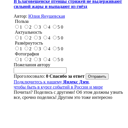
В Благовещенске птенцы стрижей не выдерживают
сильной жары и выпадают из гнёзд
Автор:
Юлия Янушевская
Польза
1
2
3
4
5
0
Актуальность
1
2
3
4
5
0
Развёрнутость
1
2
3
4
5
0
Фотография
1
2
3
4
5
0
Пожелания автору
Проголосовало:
0
Спасибо за ответ
Подключитесь к нашему
Яндекс Дзен
,
чтобы быть в курсе событий в России и мире
Почитал? Поделись с другими! Об этом должны узнать
все, срочно поделись! Другим это тоже интересно