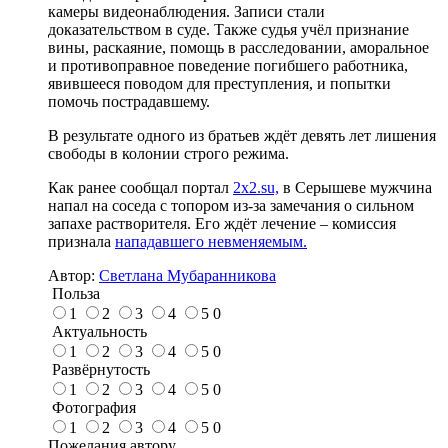
камеры видеонаблюдения. Записи стали
доказательством в суде. Также судья учёл признание
вины, раскаяние, помощь в расследовании, аморальное
и противоправное поведение погибшего работника,
явившееся поводом для преступления, и попытки
помочь пострадавшему.
В результате одного из братьев ждёт девять лет лишения
свободы в колонии строго режима.
Как ранее сообщал портал
2x2.su,
в Серышеве мужчина
напал на соседа с топором из-за замечания о сильном
запахе растворителя. Его ждёт лечение – комиссия
признала
нападавшего невменяемым.
Автор:
Светлана Мубаранникова
Польза
1
2
3
4
5
0
Актуальность
1
2
3
4
5
0
Развёрнутость
1
2
3
4
5
0
Фотография
1
2
3
4
5
0
Пожелания автору