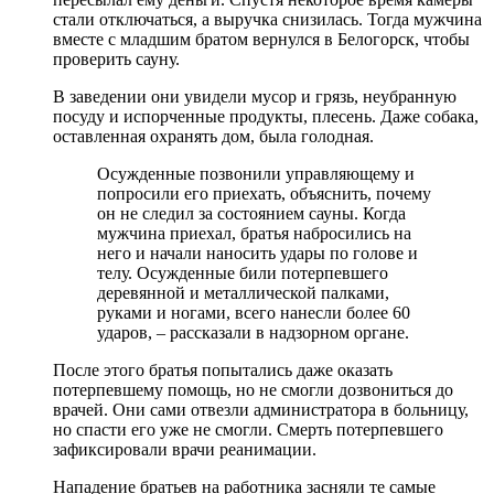
стали отключаться, а выручка снизилась. Тогда мужчина
вместе с младшим братом вернулся в Белогорск, чтобы
проверить сауну.
В заведении они увидели мусор и грязь, неубранную
посуду и испорченные продукты, плесень. Даже собака,
оставленная охранять дом, была голодная.
Осужденные позвонили управляющему и
попросили его приехать, объяснить, почему
он не следил за состоянием сауны. Когда
мужчина приехал, братья набросились на
него и начали наносить удары по голове и
телу. Осужденные били потерпевшего
деревянной и металлической палками,
руками и ногами, всего нанесли более 60
ударов, – рассказали в надзорном органе.
После этого братья попытались даже оказать
потерпевшему помощь, но не смогли дозвониться до
врачей. Они сами отвезли администратора в больницу,
но спасти его уже не смогли. Смерть потерпевшего
зафиксировали врачи реанимации.
Нападение братьев на работника засняли те самые