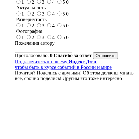
1
2
3
4
5
0
Актуальность
1
2
3
4
5
0
Развёрнутость
1
2
3
4
5
0
Фотография
1
2
3
4
5
0
Пожелания автору
Проголосовало:
0
Спасибо за ответ
Подключитесь к нашему
Яндекс Дзен
,
чтобы быть в курсе событий в России и мире
Почитал? Поделись с другими! Об этом должны узнать
все, срочно поделись! Другим это тоже интересно