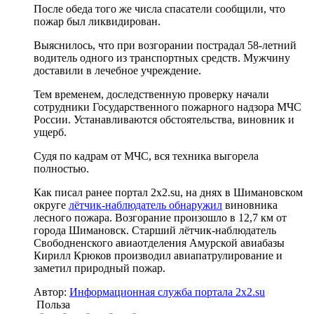
После обеда того же числа спасатели сообщили, что
пожар был ликвидирован.
Выяснилось, что при возгорании пострадал 58-летний
водитель одного из транспортных средств. Мужчину
доставили в лечебное учреждение.
Тем временем, доследственную проверку начали
сотрудники Государственного пожарного надзора МЧС
России. Устанавливаются обстоятельства, виновник и
ущерб.
Судя по кадрам от МЧС, вся техника выгорела
полностью.
Как писал ранее портал 2х2.su, на днях в Шимановском
округе
лётчик-наблюдатель обнаружил
виновника
лесного пожара. Возгорание произошло в 12,7 км от
города Шимановск. Старший лётчик-наблюдатель
Свободненского авиаотделения Амурской авиабазы
Кирилл Крюков производил авиапатрулирование и
заметил природный пожар.
Автор:
Информационная служба портала 2x2.su
Польза