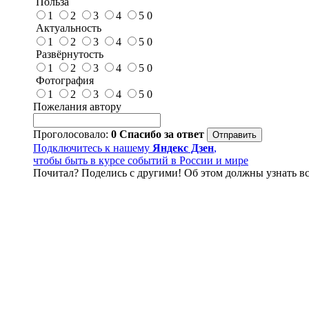
Польза
1
2
3
4
5
0
Актуальность
1
2
3
4
5
0
Развёрнутость
1
2
3
4
5
0
Фотография
1
2
3
4
5
0
Пожелания автору
Проголосовало:
0
Спасибо за ответ
Подключитесь к нашему
Яндекс Дзен
,
чтобы быть в курсе событий в России и мире
Почитал? Поделись с другими! Об этом должны узнать вс