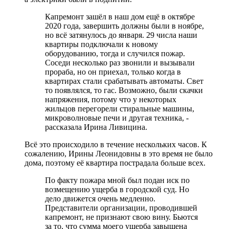
Капремонт зашёл в наш дом ещё в октябре
2020 года, завершить должны были в ноябре,
но всё затянулось до января. 29 числа наши
квартиры подключали к новому
оборудованию, тогда и случился пожар.
Соседи несколько раз звонили и вызывали
прораба, но он приехал, только когда в
квартирах стали срабатывать автоматы. Свет
то появлялся, то гас. Возможно, были скачки
напряжения, потому что у некоторых
жильцов перегорели стиральные машины,
микроволновые печи и другая техника, -
рассказала Ирина Ливицина.
Всё это происходило в течение нескольких часов. К
сожалению, Ирины Леонидовны в это время не было
дома, поэтому её квартира пострадала больше всех.
По факту пожара мной был подан иск по
возмещению ущерба в городской суд. Но
дело движется очень медленно.
Представители организации, проводившей
капремонт, не признают свою вину. Бьются
за то, что сумма моего ущерба завышена