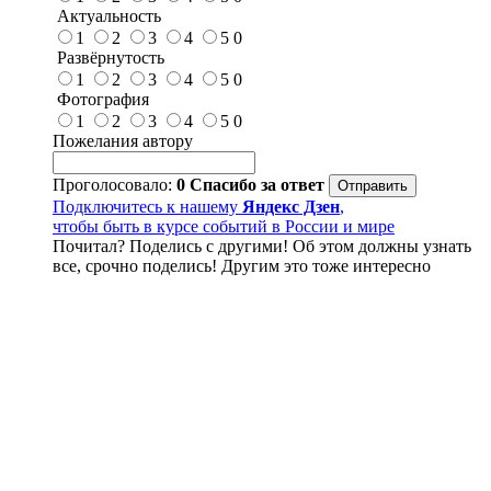
Актуальность
1
2
3
4
5
0
Развёрнутость
1
2
3
4
5
0
Фотография
1
2
3
4
5
0
Пожелания автору
Проголосовало:
0
Спасибо за ответ
Подключитесь к нашему
Яндекс Дзен
,
чтобы быть в курсе событий в России и мире
Почитал? Поделись с другими! Об этом должны узнать
все, срочно поделись! Другим это тоже интересно