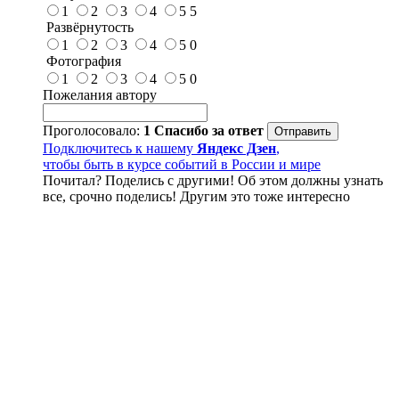
1
2
3
4
5
5
Развёрнутость
1
2
3
4
5
0
Фотография
1
2
3
4
5
0
Пожелания автору
Проголосовало:
1
Спасибо за ответ
Подключитесь к нашему
Яндекс Дзен
,
чтобы быть в курсе событий в России и мире
Почитал? Поделись с другими! Об этом должны узнать
все, срочно поделись! Другим это тоже интересно