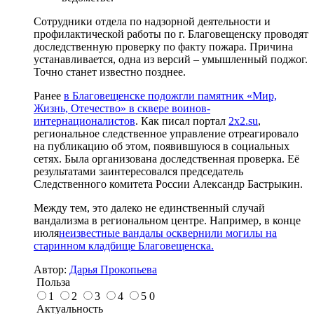
Сотрудники отдела по надзорной деятельности и
профилактической работы по г. Благовещенску проводят
доследственную проверку по факту пожара. Причина
устанавливается, одна из версий – умышленный поджог.
Точно станет известно позднее.
Ранее
в Благовещенске подожгли памятник «Мир,
Жизнь, Отечество» в сквере воинов-
интернационалистов
. Как писал портал
2x2.su
,
региональное следственное управление отреагировало
на публикацию об этом, появившуюся в социальных
сетях. Была организована доследственная проверка. Её
результатами заинтересовался председатель
Следственного комитета России Александр Бастрыкин.
Между тем, это далеко не единственный случай
вандализма в региональном центре. Например, в конце
июля
неизвестные вандалы осквернили могилы на
старинном кладбище Благовещенска.
Автор:
Дарья Прокопьева
Польза
1
2
3
4
5
0
Актуальность