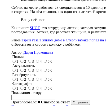
Сейчас на месте работают 28 специалистов и 10 единиц 
в соцсетях. На нём слышно, как один из спасателей кричи
Вон у неё ноги!
Как пишет
SHOT
, это сотрудница аптеки, которая засту
пострадавших. Аптека, где работала женщина, в результа
Ранее
взрыв газа в жилом доме в Стерлитамаке попал на 
отбрасывает в сторону коляску с ребёнком.
Автор:
Дарья Прокопьева
Польза
1
2
3
4
5
0
Актуальность
1
2
3
4
5
0
Развёрнутость
1
2
3
4
5
0
Фотография
1
2
3
4
5
0
Пожелания автору
Проголосовало:
0
Спасибо за ответ