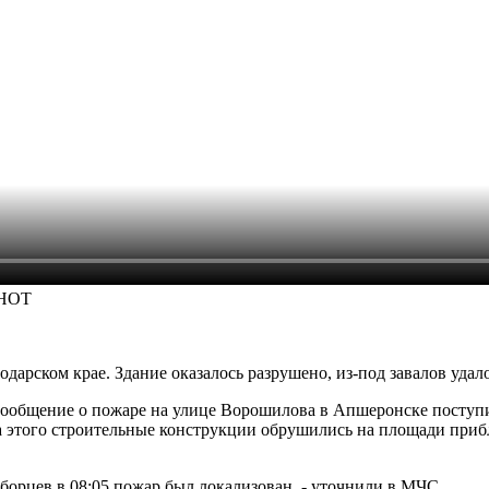
SHOT
арском крае. Здание оказалось разрушено, из-под завалов удало
сообщение о пожаре на улице Ворошилова в Апшеронске поступи
а этого строительные конструкции обрушились на площади прибл
орцев в 08:05 пожар был локализован, - уточнили в МЧС.