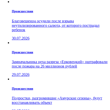
Проиcшествия
Благовещенца осудили после взрыва
неутилизированного салюта, от которого пострадал
ребенок
30.07.2026
Проиcшествия
Замначальника цеха разреза «Ерковецкий» оштрафовали
после пожара на 26 миллионов рублей
29.07.2026
Проиcшествия
Подростки, разгромившие «Амурские сезоны», будут
восстанавливать объект