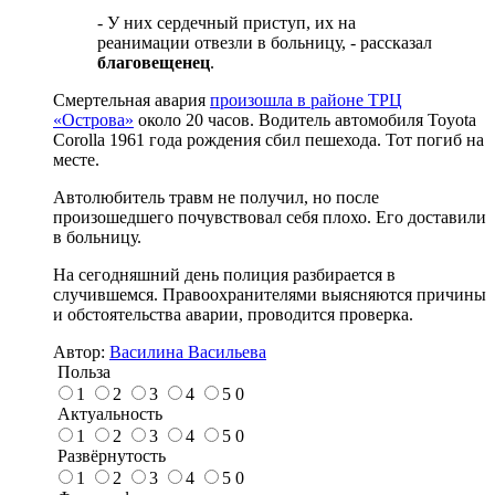
- У них сердечный приступ, их на
реанимации отвезли в больницу, - рассказал
благовещенец
.
Смертельная авария
произошла в районе ТРЦ
«Острова»
около 20 часов. Водитель автомобиля Toyota
Corolla 1961 года рождения сбил пешехода. Тот погиб на
месте.
Автолюбитель травм не получил, но после
произошедшего почувствовал себя плохо. Его доставили
в больницу.
На сегодняшний день полиция разбирается в
случившемся. Правоохранителями выясняются причины
и обстоятельства аварии, проводится проверка.
Автор:
Василина Васильева
Польза
1
2
3
4
5
0
Актуальность
1
2
3
4
5
0
Развёрнутость
1
2
3
4
5
0