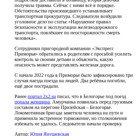
получила травмы. Сейчас с ними всё в порядке.
Обстоятельства произошедшего устанавливает
транспортная прокуратура. Следователи возбудили
уголовное дело по статье «Нарушение правил
безопасности и эксплуатации железнодорожного
транспорта, повлёкшее по неосторожности смерть
человека».
Сотрудники пригородной компании «Экспресс
Приморья» обратились к родителям с просьбой усилить
контроль за своими детьми и объяснить, какую
опасность может представлять железная дорога.
С начала 2022 года в Приморье было зафиксировано три
случая наезда поезда на людей. Два ребёнка погибли,
ещё двое пострадали.
Ранее
портал 2x2.su
писал, что в Белогорье под поезд
попала женщина
. Амурчанка появилась перед грузовым
составом на перегоне Призейская – Белогорье.
Локомотивная бригада заметила человека на пути и
применила экстренное торможение, но столкновения
избежать не удалось. Следователи начали проверку.
Автор:
Юлия Янушевская