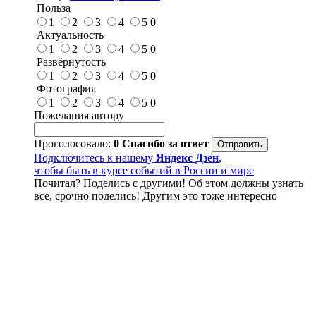
Польза
1
2
3
4
5
0
Актуальность
1
2
3
4
5
0
Развёрнутость
1
2
3
4
5
0
Фотография
1
2
3
4
5
0
Пожелания автору
Проголосовало:
0
Спасибо за ответ
Подключитесь к нашему
Яндекс Дзен
,
чтобы быть в курсе событий в России и мире
Почитал? Поделись с другими! Об этом должны узнать
все, срочно поделись! Другим это тоже интересно