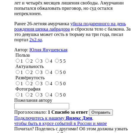
лет и четырёх месяцев лишения свободы. Амурчанин
попытался обжаловать приговор, но суд остался
непреклонен.
Ранее 26-летняя амурчанка
убила подаренного на день
рождения щенка лабрадора
и сбросила тело с балкона. За
это девушка может сесть в тюрьму на три года, писал
портал
2x2.su
.
Автор:
Юлия Янушевская
Польза
1
2
3
4
5
5
Актуальность
1
2
3
4
5
0
Развёрнутость
1
2
3
4
5
0
Фотография
1
2
3
4
5
0
Пожелания автору
Проголосовало:
1
Спасибо за ответ
Подключитесь к нашему
Яндекс Дзен
,
чтобы быть в курсе событий в России и мире
Почитал? Поделись с другими! Об этом должны узнать