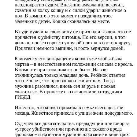
неоднократно судим. Внезапно амурчанин вскочил,
схватил за холку кошку и с силой ударил животное о
пол. В комнате в этот момент находились трое
маленьких детей. Кошка скончалась на месте.
В суде мужчина свою вину не признал и заявил, что не
причастен к убийству питомца. По его версии, в тот
день он после ссоры с супругой поехал в гости к другу.
Приятели немного выпили, и гость вернулся домой.
К моменту его возвращения кошка уже якобы была
мертва – в неестественном положении свисала с кресла.
В комнате при этом никого не было. На зов
откликнулась только младшая дочь. Ребёнок ответил,
что не знает, что произошло с животным. Тогда
мужчина разозлился, вновь сел за руль и поехал
«кататься». В процессе его остановили сотрудники
ГИБДД,
Известно, что кошка прожила в семье всего два-три
месяца. Животное принесла с улицы жена подсудимого.
Суд учёл все доказательства, предыдущий приговор за
«угрозу убийством или причинение тяжкого вреда
здоровью» и назначил мужчине наказание в виде трёх