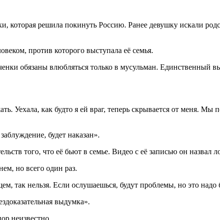
нки, которая решила покинуть Россию. Ранее девушку искали род
овеком, против которого выступала её семья.
ченки обязаны влюбляться только в мусульман. Единственный вы
ать. Уехала, как будто я ей враг, теперь скрывается от меня. Мы
в заблуждение, будет наказан».
ельств того, что её бьют в семье. Видео с её записью он назвал 
нем, но всего один раз.
ем, так нельзя. Если ослушаешься, будут проблемы, но это надо
бездоказательная выдумка».
пор неизвестно.