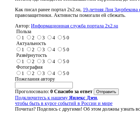
Как писал ранее портал 2х2.su,
19-летняя Лия Заурбекова
правозащитники. Активисты помогали ей сбежать.
Автор:
Информационная служба портала 2x2.su
Польза
1
2
3
4
5
0
Актуальность
1
2
3
4
5
0
Развёрнутость
1
2
3
4
5
0
Фотография
1
2
3
4
5
0
Пожелания автору
Проголосовало:
0
Спасибо за ответ
Подключитесь к нашему
Яндекс Дзен
,
чтобы быть в курсе событий в России и мире
Почитал? Поделись с другими! Об этом должны узнать вс