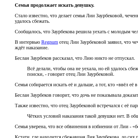
Семья продолжает искать девушку.
Стало известно, что делает семья Лии Заурбековой, чече
удалось сбежать.
Сообщалось, что Заурбекова решила уехать с молодым чел
В интервью
Regnum
отец Лии Заурбековой заявил, что че
ждёт наказание.
Беслан Заурбеков рассказал, что Лию никто не отпускал.
Всё делали, чтобы она не уехала, но ей удалось сбеж
поиски, - говорит отец Лии Заурбековой.
Семья собирается искать её и дальше, а тот, кто «ввёл её 
Беслан Заурбеков говорит, что дочь не показывала доказат
Также известно, что отец Заурбековой встречался с её пар
Чётких условий наказания такой девушки нет. В общ
Семья уверена, что все обвинения в избиении от Лии - «
Кстати, где находится сбежавшая Лия Заурбекова, до сих 