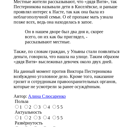
Местные жители рассказывают, что «дядя Витя», так
Пестерникова называли дети в Киселёвске, и раньше
проявлял интерес к Насте, так как она была из
неблагополучной семьи. О её пропаже мать узнала
позже всех, ведь она находилась в запое.
Он в нашем дворе был два дня и, скорее
всего, он их как бы приглядел, -
рассказывают местные.
Также, по словам граждан, у Ульяны стали появляться
деньги, говорила, что нашла на улице. Таким образом
«дядя Витя» выслеживал девочек около двух дней.
На данный момент против Виктора Пестерникова
возбуждено уголовное дело. Кроме того, наказание
грозит и сотрудникам правоохранительных органов,
которые не усмотрели за ранее осуждённым.
Автор:
Алина Слюсаренко
Польза
1
2
3
4
5
5
Актуальность
1
2
3
4
5
5
Развёрнутость