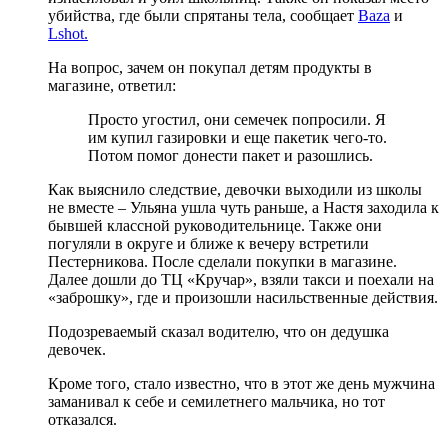
убийства, где были спрятаны тела, сообщает
Baza
и
Lshot.
На вопрос, зачем он покупал детям продукты в
магазине, ответил:
Просто угостил, они семечек попросили. Я
им купил газировки и еще пакетик чего-то.
Потом помог донести пакет и разошлись.
Как выяснило следствие, девочки выходили из школы
не вместе – Ульяна ушла чуть раньше, а Настя заходила к
бывшей классной руководительнице. Также они
погуляли в округе и ближе к вечеру встретили
Пестерникова. После сделали покупки в магазине.
Далее дошли до ТЦ «Кручар», взяли такси и поехали на
«заброшку», где и произошли насильственные действия.
Подозреваемый сказал водителю, что он дедушка
девочек.
Кроме того, стало известно, что в этот же день мужчина
заманивал к себе и семилетнего мальчика, но тот
отказался.