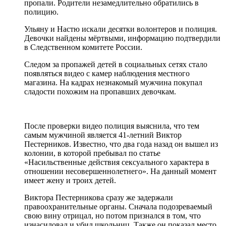
пропали. Родители незамедлительно обратились в
полицию.
Ульяну и Настю искали десятки волонтеров и полиция.
Девочки найдены мёртвыми, информацию подтвердили
в Следственном комитете России.
Следом за пропажей детей в социальных сетях стало
появляться видео с камер наблюдения местного
магазина. На кадрах незнакомый мужчина покупал
сладости похожим на пропавших девочкам.
После проверки видео полиция выяснила, что тем
самым мужчиной является 41-летний Виктор
Пестерников. Известно, что два года назад он вышел из
колонии, в которой пребывал по статье
«Насильственные действия сексуального характера в
отношении несовершеннолетнего». На данный момент
имеет жену и троих детей.
Виктора Пестерникова сразу же задержали
правоохранительные органы. Сначала подозреваемый
свою вину отрицал, но потом признался в том, что
изнасиловал и убил школьниц. Также он показал место