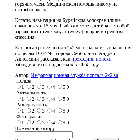
горячим чаем. Медицинская помощь никому не
потребовалась.
Кстати, навигация на Бурейском водохранилище
начинается с 15 мая. Рыбакам советуют брать с собой
заряженный телефон, аптечку, фонарик и средства
спасения.
Как писал ранее портал 2х2.su, начальник управления
по делам ГО И ЧС города Свободного Андрей
Акневский рассказал, как
проходили поиски
заблудившихся подростков в 2024 году.
Автор:
Информационная служба портала 2x2.su
Польза
1
2
3
4
5
0
Актуальность
1
2
3
4
5
0
Развёрнутость
1
2
3
4
5
0
Фотография
1
2
3
4
5
0
Пожелания автору