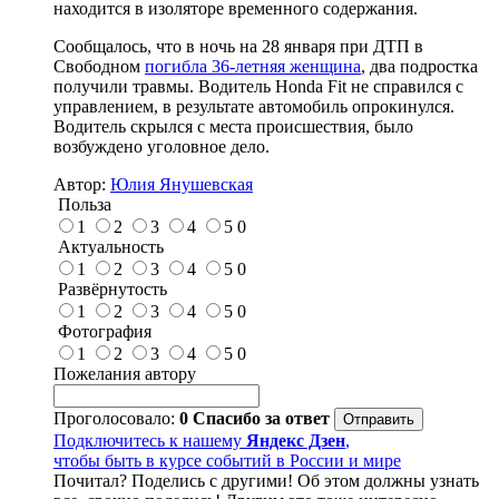
находится в изоляторе временного содержания.
Сообщалось, что в ночь на 28 января при ДТП в
Свободном
погибла 36-летняя женщина
, два подростка
получили травмы. Водитель Honda Fit не справился с
управлением, в результате автомобиль опрокинулся.
Водитель скрылся с места происшествия, было
возбуждено уголовное дело.
Автор:
Юлия Янушевская
Польза
1
2
3
4
5
0
Актуальность
1
2
3
4
5
0
Развёрнутость
1
2
3
4
5
0
Фотография
1
2
3
4
5
0
Пожелания автору
Проголосовало:
0
Спасибо за ответ
Подключитесь к нашему
Яндекс Дзен
,
чтобы быть в курсе событий в России и мире
Почитал? Поделись с другими! Об этом должны узнать