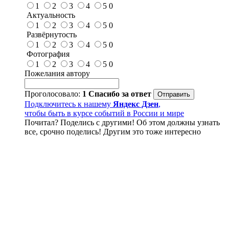
1
2
3
4
5
0
Актуальность
1
2
3
4
5
0
Развёрнутость
1
2
3
4
5
0
Фотография
1
2
3
4
5
0
Пожелания автору
Проголосовало:
1
Спасибо за ответ
Подключитесь к нашему
Яндекс Дзен
,
чтобы быть в курсе событий в России и мире
Почитал? Поделись с другими! Об этом должны узнать
все, срочно поделись! Другим это тоже интересно