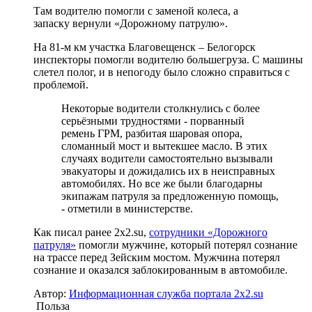
Там водителю помогли с заменой колеса, а
запаску вернули «Дорожному патрулю».
На 81-м км участка Благовещенск – Белогорск
инспекторы помогли водителю большегруза. С машины
слетел полог, и в непогоду было сложно справиться с
проблемой.
Некоторые водители столкнулись с более
серьёзными трудностями - порванный
ремень ГРМ, разбитая шаровая опора,
сломанный мост и вытекшее масло. В этих
случаях водители самостоятельно вызывали
эвакуаторы и дожидались их в неисправных
автомобилях. Но все же были благодарны
экипажам патруля за предложенную помощь,
- отметили в министерстве.
Как писал ранее 2x2.su,
сотрудники «Дорожного
патруля»
помогли мужчине, который потерял сознание
на трассе перед Зейским мостом. Мужчина потерял
сознание и оказался заблокированным в автомобиле.
Автор:
Информационная служба портала 2x2.su
Польза