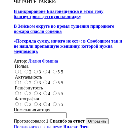
ЧИТАЙТЕ ТАКЖЕ:
В микрорайоне Благовещенска в этом году
благоустроят детскую площадку
В Зейском округе во время тушения природного
пожара спасли совёнка
«Потеряла сумку, ничего не ест»: в Свободном так и
не нашли пропавшую женщину, которой нужна
медпомощь
Автор:
Лилия Фомина
Польза
1
2
3
4
5
5
Актуальность
1
2
3
4
5
5
Развёрнутость
1
2
3
4
5
5
Фотография
1
2
3
4
5
5
Пожелания автору
Проголосовало:
1
Спасибо за ответ
Подключитесь к нашему
Яндекс Дзен
,