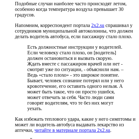
Подобные случаи наиболее часто происходят летом,
особенно когда температура воздуха превышает 30
градусов.
Напомним, корреспондент портала
2х2.su
спрашивал у
сотрудников муниципальной автоколонны, что должен
делать водитель автобуса, если пассажиру стало плохо.
Есть должностные инструкции у водителей.
Если человеку стало плохо, он [водитель]
должен остановиться и вызвать скорую.
Ждать вместе с пассажиром врачей или нет -
смотрят уже по ситуации, - объяснили нам. –
Ведь «стало плохо» - это широкое понятие.
Бывает, человек сознание потерял или у него
кровотечение, его оставить одного нельзя. А
может быть такое, что он просто ушибся,
может отвечать за себя. Часто люди сами
говорят водителям, что те без них могут
уехать.
Как избежать теплового удара, какие у него симптомы и
может ли водитель автобуса выдавать лекарство из
аптечки,
читайте в материале портала 2х2.su
.