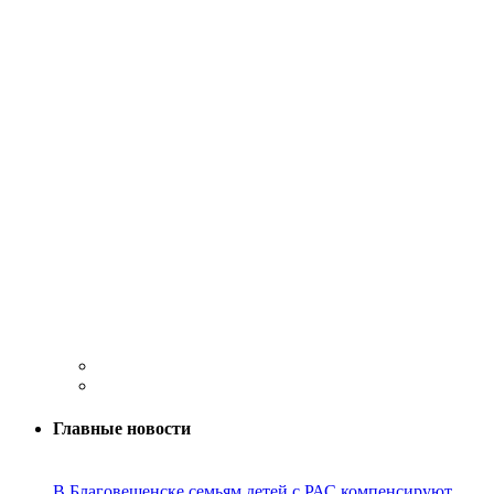
Главные новости
В Благовещенске семьям детей с РАС компенсируют