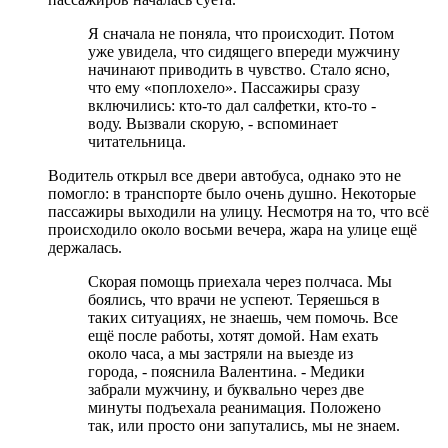
Я сначала не поняла, что происходит. Потом
уже увидела, что сидящего впереди мужчину
начинают приводить в чувство. Стало ясно,
что ему «поплохело». Пассажиры сразу
включились: кто-то дал салфетки, кто-то -
воду. Вызвали скорую, - вспоминает
читательница.
Водитель открыл все двери автобуса, однако это не
помогло: в транспорте было очень душно. Некоторые
пассажиры выходили на улицу. Несмотря на то, что всё
происходило около восьми вечера, жара на улице ещё
держалась.
Скорая помощь приехала через полчаса. Мы
боялись, что врачи не успеют. Теряешься в
таких ситуациях, не знаешь, чем помочь. Все
ещё после работы, хотят домой. Нам ехать
около часа, а мы застряли на выезде из
города, - пояснила Валентина. - Медики
забрали мужчину, и буквально через две
минуты подъехала реанимация. Положено
так, или просто они запутались, мы не знаем.