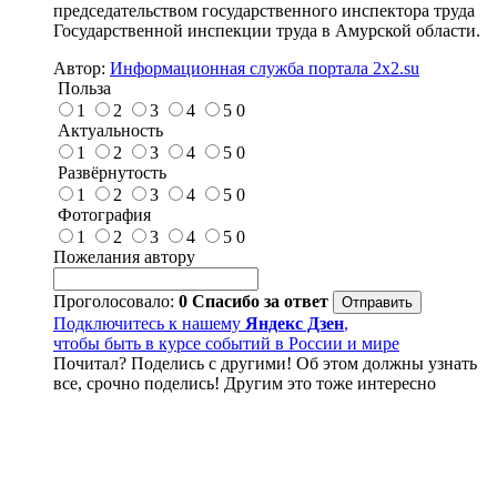
председательством государственного инспектора труда
Государственной инспекции труда в Амурской области.
Автор:
Информационная служба портала 2x2.su
Польза
1
2
3
4
5
0
Актуальность
1
2
3
4
5
0
Развёрнутость
1
2
3
4
5
0
Фотография
1
2
3
4
5
0
Пожелания автору
Проголосовало:
0
Спасибо за ответ
Подключитесь к нашему
Яндекс Дзен
,
чтобы быть в курсе событий в России и мире
Почитал? Поделись с другими! Об этом должны узнать
все, срочно поделись! Другим это тоже интересно