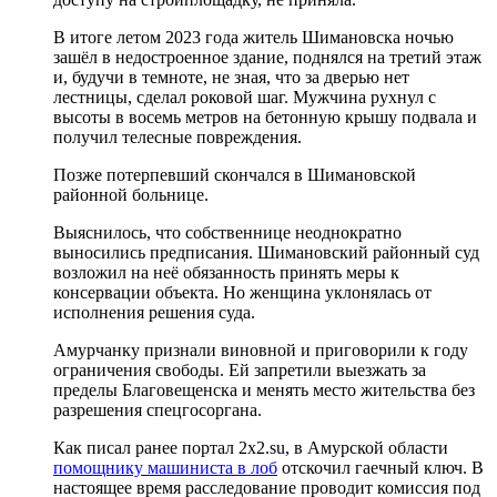
В итоге летом 2023 года житель Шимановска ночью
зашёл в недостроенное здание, поднялся на третий этаж
и, будучи в темноте, не зная, что за дверью нет
лестницы, сделал роковой шаг. Мужчина рухнул с
высоты в восемь метров на бетонную крышу подвала и
получил телесные повреждения.
Позже потерпевший скончался в Шимановской
районной больнице.
Выяснилось, что собственнице неоднократно
выносились предписания. Шимановский районный суд
возложил на неё обязанность принять меры к
консервации объекта. Но женщина уклонялась от
исполнения решения суда.
Амурчанку признали виновной и приговорили к году
ограничения свободы. Ей запретили выезжать за
пределы Благовещенска и менять место жительства без
разрешения спецгосоргана.
Как писал ранее портал 2х2.su, в Амурской области
помощнику машиниста в лоб
отскочил гаечный ключ. В
настоящее время расследование проводит комиссия под