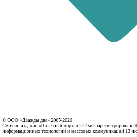
последние 4 цифры номера звоняще
Повторно выслать код можно через
60
© ООО «Дважды два» 2005-2026
Сетевое издание «Полезный портал 2×2.su» зарегистрировано 
информационных технологий и массовых коммуникаций 13 июл