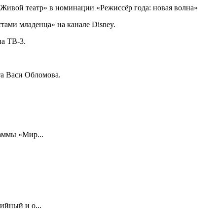
 «Живой театр» в номинации «Режиссёр года: новая волна»
стами младенца» на канале Disney.
а ТВ-3.
а Васи Обломова.
аммы «Мир...
ийный и о...