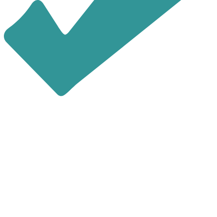
последние 4 цифры номера
звонящего являются кодом
Повторно выслать код можно через
60