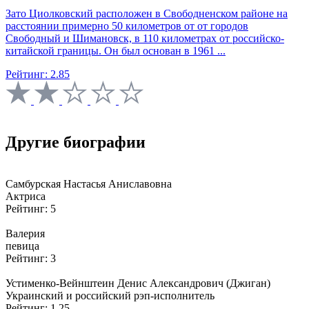
Зато Циолковский расположен в Свободненском районе на
расстоянии примерно 50 километров от от городов
Свободный и Шимановск, в 110 километрах от российско-
китайской границы. Он был основан в 1961 ...
Рейтинг: 2.85
Другие биографии
Самбурская Настасья Аниславовна
Актриса
Рейтинг: 5
Валерия
певица
Рейтинг: 3
Устименко-Вейнштеин Денис Александрович (Джиган)
Украинский и российский рэп-исполнитель
Рейтинг: 1.25