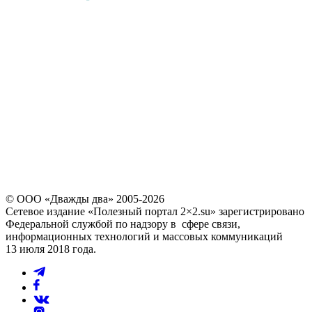
последние 4 цифры номера
звонящего являются кодом
Повторно выслать код можно через
60
© ООО «Дважды два» 2005-2026
Сетевое издание «Полезный портал 2×2.su» зарегистрировано
Федеральной службой по надзору в сфере связи,
информационных технологий и массовых коммуникаций
13 июля 2018 года.