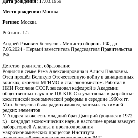
Дата рождения:
17.03.1959
Место рождения:
Москва
Регион:
Москва
Рейтинг: 1.5
Андрей Рэмович Белоусов - Министр обороны РФ, до
7.05.2024 - Первый заместитель Председателя Правительства
РФ.
Детство, родители, образование
Родился в семье Рэма Александровича и Алисы Павловны.
Отец прошёл Великую Отечественную войну в авиационных
войсках, окончил МГИМО и стал экономистом. Работал в
НИИ Госплана СССР, заведовал кафедрой в Академии
общественных наук при ЦК КПСС и участвовал в разработке
косыгинской экономической реформы в середине 1960-х гг.
Мать Белоусова была радиохимиком, занималась химией
редких элементов.
У Андрея также есть младший брат Дмитрий (родился в 1972
г.) - кандидат экономических наук, в настоящее время заведует
лабораторией Анализа и прогнозирования
макроэкономических процессов Института
народнохозяйственного прогнозирования РАН.