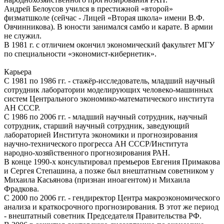
Андрей Белоусов учился в престижной «второй»
физматшколе (сейчас - Лицей «Вторая школа» имени В.Ф.
Овчинникова). В юности занимался самбо и карате. В армии
не служил.
В 1981 г. с отличием окончил экономический факультет МГУ
по специальности «экономист-кибернетик».
Карьера
C 1981 по 1986 гг. - стажёр-исследователь, младший научный
сотрудник лаборатории моделирующих человеко-машинных
систем Центрального экономико-математического института
АН СССР.
С 1986 по 2006 гг. - младший научный сотрудник, научный
сотрудник, старший научный сотрудник, заведующий
лабораторией Института экономики и прогнозирования
научно-технического прогресса АН СССР/Института
народно-хозяйственного прогнозирования РАН.
В конце 1990-х консультировал премьеров Евгения Примакова
и Сергея Степашина, а позже был внештатным советником у
Михаила Касьянова (признан иноагентом) и Михаила
Фрадкова.
С 2000 по 2006 гг. - гендиректор Центра макроэкономического
анализа и краткосрочного прогнозирования. В этот же период
- внештатный советник Председателя Правительства РФ.