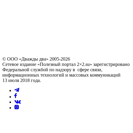
последние 4 цифры номера
звонящего являются кодом
Повторно выслать код можно через
60
© ООО «Дважды два» 2005-2026
Сетевое издание «Полезный портал 2×2.su» зарегистрировано
Федеральной службой по надзору в сфере связи,
информационных технологий и массовых коммуникаций
13 июля 2018 года.