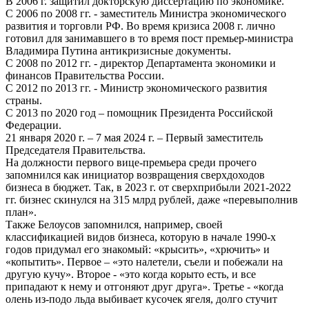
В 2006 г. защитил докторскую диссертацию по экономике.
С 2006 по 2008 гг. - заместитель Министра экономического
развития и торговли РФ. Во время кризиса 2008 г. лично
готовил для занимавшего в то время пост премьер-министра
Владимира Путина антикризисные документы.
С 2008 по 2012 гг. - директор Департамента экономики и
финансов Правительства России.
C 2012 по 2013 гг. - Министр экономического развития
страны.
С 2013 по 2020 год – помощник Президента Российской
Федерации.
21 января 2020 г. – 7 мая 2024 г. – Первый заместитель
Председателя Правительства.
На должности первого вице-премьера среди прочего
запомнился как инициатор возвращения сверхдоходов
бизнеса в бюджет. Так, в 2023 г. от сверхприбыли 2021-2022
гг. бизнес скинулся на 315 млрд рублей, даже «перевыполнив
план».
Также Белоусов запомнился, например, своей
классификацией видов бизнеса, которую в начале 1990-х
годов придумал его знакомый: «крысить», «хрючить» и
«копытить». Первое – «это налетели, съели и побежали на
другую кучу». Второе - «это когда корыто есть, и все
припадают к нему и отгоняют друг друга». Третье - «когда
олень из-подо льда выбивает кусочек ягеля, долго стучит