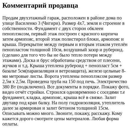
Комментарий продавца
Продам двухэтажный гараж, расположен в районе дома по
улице Василенко 3 (Чигири). Размер 4х7, земля и строение в
собственности. Фундамент с двух сторон обклеен
пеноплэксом, первый этаж построен с красного кирпича
затем армопояс, второй этаж полистирол блоки, армопояс и
крыша. Перекрытие между первым и вторым этажом утеплён
пенопластом толщиной 10см, воздушный зазор и рубероид.
(сделано для того что бы не было тепло потери между
этажами). Доска и брус обработаны средством от плесени,
жучков и т.д. Крыша утеплена рубероид + пенопласт 5см +
базальт 5см(параизаляция и ветрозащита), железо цельные 8-
ми метровые листы. Ворота утеплены пеноплэксом размер
2,5м х 2,5м. Проведена труба на 150 под печь. Электричество
380 Вт (подключено). Все документы в порядке. Покажу фото,
видео отчёт стройки. Строился одновременно с соседями т.е
фундамент, кладка, армопояс, крыша всё в связке. Залит
двутавр под кран балку. На полу гидроизоляция, утеплитель
далее за армирован и залит бетоном толщиной 15см.
Описывать можно много. Звоните, покажу, расскажу. Кому
кажется дорого смотрите цены материалов. Любая форма
оплаты.