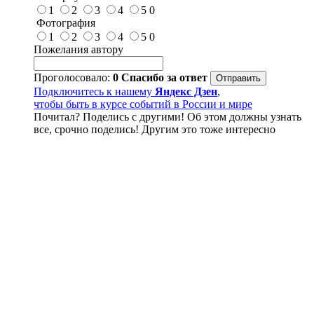
1
2
3
4
5
0
Фотография
1
2
3
4
5
0
Пожелания автору
Проголосовало:
0
Спасибо за ответ
Подключитесь к нашему
Яндекс Дзен
,
чтобы быть в курсе событий в России и мире
Почитал? Поделись с другими! Об этом должны узнать
все, срочно поделись! Другим это тоже интересно