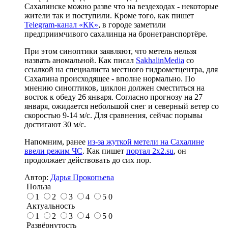
Сахалинске можно разве что на вездеходах - некоторые
жители так и поступили. Кроме того, как пишет
Telegram-канал «КК»
, в городе заметили
предприимчивого сахалинца на бронетранспортёре.
При этом синоптики заявляют, что метель нельзя
назвать аномальной. Как писал
SakhalinMedia
со
ссылкой на специалиста местного гидрометцентра, для
Сахалина происходящее - вполне нормально. По
мнению синоптиков, циклон должен сместиться на
восток к обеду 26 января. Согласно прогнозу на 27
января, ожидается небольшой снег и северный ветер со
скоростью 9-14 м/с. Для сравнения, сейчас порывы
достигают 30 м/с.
Напомним, ранее
из-за жуткой метели на Сахалине
ввели режим ЧС
. Как пишет
портал 2x2.su
, он
продолжает действовать до сих пор.
Автор:
Дарья Прокопьева
Польза
1
2
3
4
5
0
Актуальность
1
2
3
4
5
0
Развёрнутость