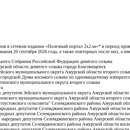
лов в сетевом издании «Полезный портал 2x2.su»* в период пр
ания 20 сентября 2026 года, а также повторных после них, а им
ного Собрания Российской Федерации девятого созыва
ской области девятого созыва города Благовещенск
ейского муниципального округа Амурской области второго созы
городской Думы восьмого созыва по одномандатному избирател
итинского муниципального округа второго созыва
га
 депутатов Зейского муниципального округа Амурской области
новского муниципального округа Амурской области второго соз
тоустовского сельсовета" Селемджинского района Амурской обл
народных депутатов Селемджинского района Амурской области в
ародных депутатов Селемджинского района Амурской области во
а народных депутатов Селемджинского района Амурской области
дных депутатов Селемджинского района Амурской области вось
 народных депутатов Селемджинского района Амурской области