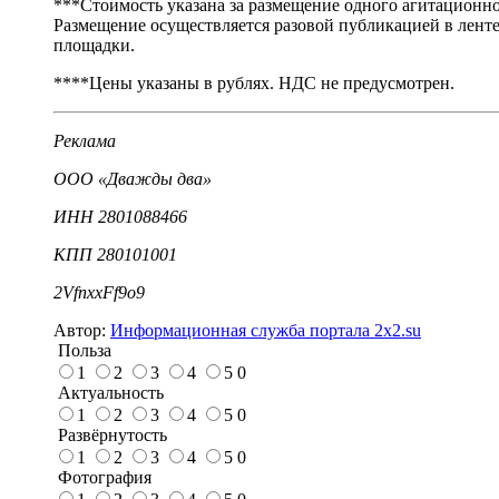
***Стоимость указана за размещение одного агитационно
Размещение осуществляется разовой публикацией в ленте
площадки.
****Цены указаны в рублях. НДС не предусмотрен.
Реклама
ООО «Дважды два»
ИНН 2801088466
КПП 280101001
2VfnxxFf9o9
Автор:
Информационная служба портала 2x2.su
Польза
1
2
3
4
5
0
Актуальность
1
2
3
4
5
0
Развёрнутость
1
2
3
4
5
0
Фотография