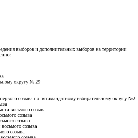
оведения выборов и дополнительных выборов на территории
енно:
ва
ьному округу № 29
 первого созыва по пятимандатному избирательному округу №2
ыва
асти восьмого созыва
осьмого созыва
сьмого созыва
 восьмого созыва
мого созыва
 восьмого созыва