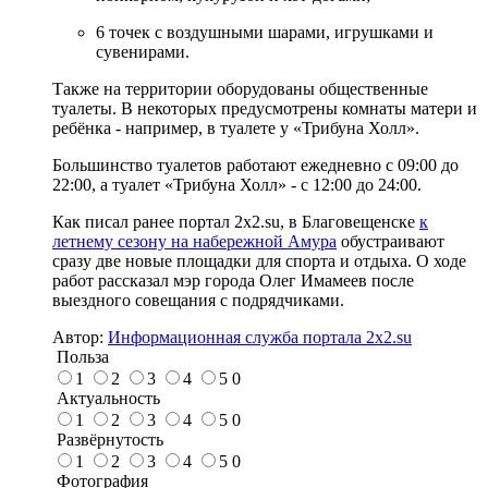
6 точек с воздушными шарами, игрушками и
сувенирами.
Также на территории оборудованы общественные
туалеты. В некоторых предусмотрены комнаты матери и
ребёнка - например, в туалете у «Трибуна Холл».
Большинство туалетов работают ежедневно с 09:00 до
22:00, а туалет «Трибуна Холл» - с 12:00 до 24:00.
Как писал ранее портал 2х2.su, в Благовещенске
к
летнему сезону на набережной Амура
обустраивают
сразу две новые площадки для спорта и отдыха. О ходе
работ рассказал мэр города Олег Имамеев после
выездного совещания с подрядчиками.
Автор:
Информационная служба портала 2x2.su
Польза
1
2
3
4
5
0
Актуальность
1
2
3
4
5
0
Развёрнутость
1
2
3
4
5
0
Фотография