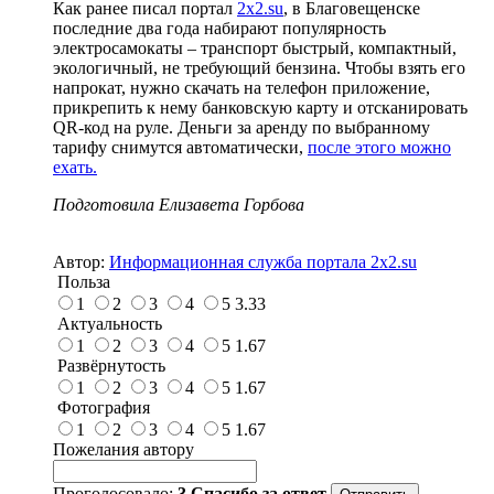
Как ранее писал портал
2х2.su
, в Благовещенске
последние два года набирают популярность
электросамокаты – транспорт быстрый, компактный,
экологичный, не требующий бензина. Чтобы взять его
напрокат, нужно скачать на телефон приложение,
прикрепить к нему банковскую карту и отсканировать
QR-код на руле. Деньги за аренду по выбранному
тарифу снимутся автоматически,
после этого можно
ехать.
Подготовила Елизавета Горбова
Автор:
Информационная служба портала 2x2.su
Польза
1
2
3
4
5
3.33
Актуальность
1
2
3
4
5
1.67
Развёрнутость
1
2
3
4
5
1.67
Фотография
1
2
3
4
5
1.67
Пожелания автору
Проголосовало:
3
Спасибо за ответ