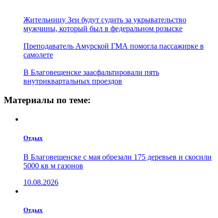
Жительницу Зеи будут судить за укрывательство
мужчины, который был в федеральном розыске
Преподаватель Амурской ГМА помогла пассажирке в
самолете
В Благовещенске заасфальтировали пять
внутриквартальных проездов
Материалы по теме:
Отдых
В Благовещенске с мая обрезали 175 деревьев и скосили
5000 кв м газонов
10.08.2026
Отдых