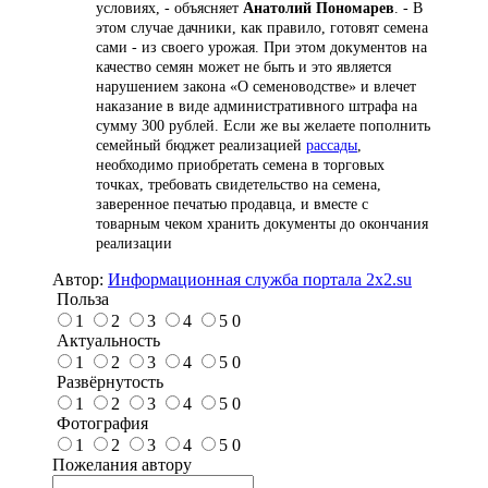
условиях, - объясняет
Анатолий Пономарев
. - В
этом случае дачники, как правило, готовят семена
сами - из своего урожая. При этом документов на
качество семян может не быть и это является
нарушением закона «О семеноводстве» и влечет
наказание в виде административного штрафа на
сумму 300 рублей. Если же вы желаете пополнить
семейный бюджет реализацией
рассады
,
необходимо приобретать семена в торговых
точках, требовать свидетельство на семена,
заверенное печатью продавца, и вместе с
товарным чеком хранить документы до окончания
реализации
Автор:
Информационная служба портала 2x2.su
Польза
1
2
3
4
5
0
Актуальность
1
2
3
4
5
0
Развёрнутость
1
2
3
4
5
0
Фотография
1
2
3
4
5
0
Пожелания автору