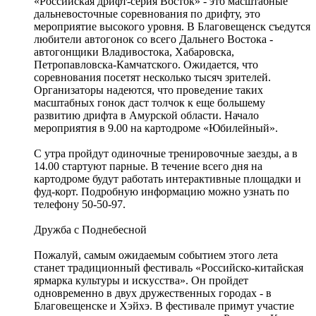
«Российская дрифт-серия Восток» - это масштабные
дальневосточные соревнования по дрифту, это
мероприятие высокого уровня. В Благовещенск съедутся
любители автогонок со всего Дальнего Востока -
автогонщики Владивостока, Хабаровска,
Петропавловска-Камчатского. Ожидается, что
соревнования посетят несколько тысяч зрителей.
Организаторы надеются, что проведение таких
масштабных гонок даст толчок к еще большему
развитию дрифта в Амурской области. Начало
мероприятия в 9.00 на картодроме «Юбилейный».
С утра пройдут одиночные тренировочные заезды, а в
14.00 стартуют парные. В течение всего дня на
картодроме будут работать интерактивные площадки и
фуд-корт. Подробную информацию можно узнать по
телефону 50-50-97.
Дружба с Поднебесной
Пожалуй, самым ожидаемым событием этого лета
станет традиционный фестиваль «Российско-китайская
ярмарка культуры и искусства». Он пройдет
одновременно в двух дружественных городах - в
Благовещенске и Хэйхэ. В фестивале примут участие