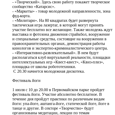
- «Творческий». Здесь свою работу покажет творческое
сообщество «Катарсис».
- «Маркеты» - товар молодежной направленности, зона
фуд-корта.
- «Милитари». На 80 квадратах будет развернута
тактическая игра лазертаг, в которой могут принять
участие бесплатно все желающие. Также молодежь ждут
выставка и фотозона движения страйкбол, вооружение
и специальные средства, состоящие на вооружении в
правоохранительных органах, демонстрация работы
кинологов и экспертно-криминалистического центра.
- «Интерактивно-развлекательный». В нем будут
располагаться клуб виртуальной реальности, площадки
интеллектуальных игр «Квест-квест», «Квиз-плиз»,
площадка от школы робототехники.
С 20.30 начнется молодежная дискотека.
Фестиваль йоги
1 июля с 10 до 20.00 в Первомайском парке пройдет
фестиваль йоги. Участие абсолютно бесплатное. В
течение дня пройдут практики по различным видам
йоги: упа-йоге, аштанга-йоге, статической йоге, йоге в
танце и другие. В секторе «Творчество» будут
организованы медитации, лекции по темам