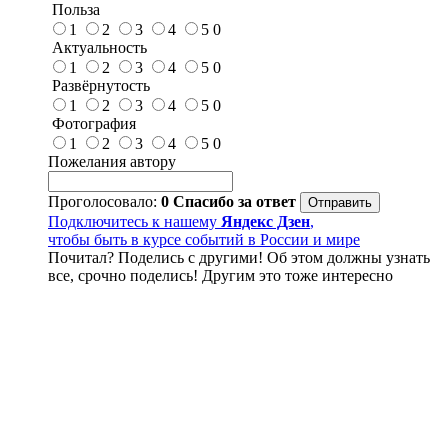
Польза
1
2
3
4
5
0
Актуальность
1
2
3
4
5
0
Развёрнутость
1
2
3
4
5
0
Фотография
1
2
3
4
5
0
Пожелания автору
Проголосовало:
0
Спасибо за ответ
Подключитесь к нашему
Яндекс Дзен
,
чтобы быть в курсе событий в России и мире
Почитал? Поделись с другими! Об этом должны узнать
все, срочно поделись! Другим это тоже интересно