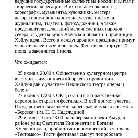
ведущие государственные коллективы России и Китая и
творческие делегации. В их составе вокалисты,
хореографы, музыканты, художники, мастера
декоративно-прикладного искусства, писатели,
журналисты, издатели, фотохудожники, а также
представители делегаций малочисленных народов
севера, студенты вузов Амурской области и провинции
Хэйлунцзян. Всего в международном празднике примут
участие более тысячи человек. Фестиваль стартует 25
июня, а закончится 1 июля.
Что ожидается:
- 25 июня в 20.00 в Общественно-культурном центре
выступит симфонический оркестр провинции
Хэйлунцзян с участием Пекинского театра оперы и
балета,
- 27 июня в 17.00 в ОКЦ состоится торжественная
церемония открытия фестиваля. В ней примет участие
Государственная академия хореографического ансамбля
«Березка» им. Н. С. Надеждиной.
- 29 июня с 16 до 23.00 на набережной реки Амур, в
районе улиц Святителя Иннокентия и Богдана
Хмельницкого, пройдет гастрономический фестиваль
«Тестомясо». Гости фестиваля смогут попробовать