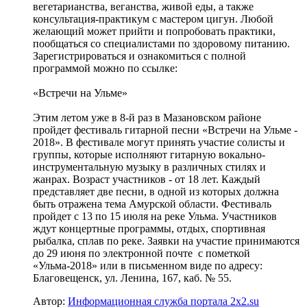
вегетарианства, веганства, живой еды, а также
консультация-практикум с мастером цигун. Любой
желающий может прийти и попробовать практики,
пообщаться со специалистами по здоровому питанию.
Зарегистрироваться и ознакомиться с полной
программой можно по ссылке:
«Встречи на Ульме»
Этим летом уже в 8-й раз в Мазановском районе
пройдет фестиваль гитарной песни «Встречи на Ульме -
2018». В фестивале могут принять участие солисты и
группы, которые исполняют гитарную вокально-
инструментальную музыку в различных стилях и
жанрах. Возраст участников - от 18 лет. Каждый
представляет две песни, в одной из которых должна
быть отражена тема Амурской области. Фестиваль
пройдет с 13 по 15 июля на реке Ульма. Участников
ждут концертные программы, отдых, спортивная
рыбалка, сплав по реке. Заявки на участие принимаются
до 29 июня по электронной почте с пометкой
«Ульма-2018» или в письменном виде по адресу:
Благовещенск, ул. Ленина, 167, каб. № 55.
Автор:
Информационная служба портала 2x2.su