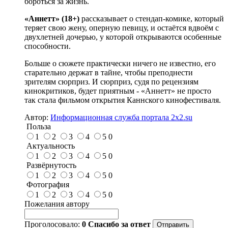
бороться за жизнь.
«Аннетт» (18+)
рассказывает о стендап-комике, который
теряет свою жену, оперную певицу, и остаётся вдвоём с
двухлетней дочерью, у которой открываются особенные
способности.
Больше о сюжете практически ничего не известно, его
старательно держат в тайне, чтобы преподнести
зрителям сюрприз. И сюрприз, судя по рецензиям
кинокритиков, будет приятным - «Аннетт» не просто
так стала фильмом открытия Каннского кинофестиваля.
Автор:
Информационная служба портала 2x2.su
Польза
1
2
3
4
5
0
Актуальность
1
2
3
4
5
0
Развёрнутость
1
2
3
4
5
0
Фотография
1
2
3
4
5
0
Пожелания автору
Проголосовало:
0
Спасибо за ответ