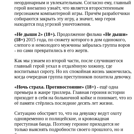
неординарным и увлекательным. Согласно ему, главный
герой внезапно узнаёт, что является второстепенным
персонажем компьютерной игры. Причём разработчики
собираются закрыть эту игру, а значит, мир героя
находится под угрозой уничтожения.
«Не дыши 2» (18+).
Продолжение фильма
«Не дыши»
(18+)
2015 года, по сюжету которого в дом одинокого,
слепого и немолодого мужчины забралась группа воров
- но сами превратились в его жертв.
Как мы узнаем из второй части, после случившегося
главный герой уехал в отдалённую хижину, где
воспитывал сироту. Но их спокойная жизнь закончилась,
когда очередная группа преступников похитила девочку.
«Ночь страха. Противостояние» (18+) -
ещё одна
премьера в жанре триллера. Главная героиня истории
приходит в себя на больничной койке и понимает, что из
её памяти стёрлись последние десять лет жизни.
Ситуацию обостряет то, что на девушку ведут охоту
одновременно и полицейские, и кровожадная
преступная банда. Поэтому героине приходится не
только выяснять подробности своего прошлого, но и