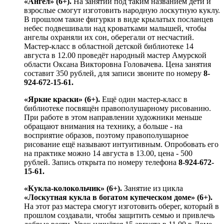
«Ангел» (6+).
На занятии под таким названием дети и
взрослые смогут изготовить народную лоскутную куклу.
В прошлом такие фигурки в виде крылатых посланцев
небес подвешивали над кроватками малышей, чтобы
ангелы охраняли их сон, оберегали от несчастий.
Мастер-класс в областной детской библиотеке 14
августа в 12.00 проведёт народный мастер Амурской
области Оксана Викторовна Головачева. Цена занятия
составит 350 рублей, для записи звоните по номеру
8-
924-672-15-61.
«Яркие краски» (6+).
Ещё один мастер-класс в
библиотеке посвящён правополушарному рисованию.
При работе в этом направлении художники меньше
обращают внимания на технику, а больше - на
восприятие образов, поэтому правополушарное
рисование ещё называют интуитивным. Опробовать его
на практике можно 14 августа в 13.00, цена - 500
рублей. Запись открыта по номеру телефона
8-924-672-
15-61.
«Кукла-колокольчик» (6+).
Занятие из цикла
«Лоскутная кукла в богатом купеческом доме» (6+).
На этот раз мастера смогут изготовить оберег, который в
прошлом создавали, чтобы защитить семью и привлечь