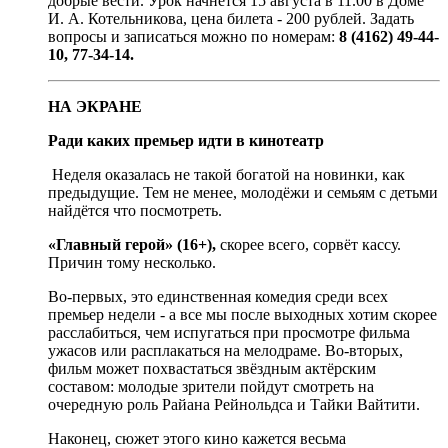
добрые вести. Урок начнётся 15 августа в 11.00 в Доме
И. А. Котельникова, цена билета - 200 рублей. Задать
вопросы и записаться можно по номерам:
8 (4162) 49-44-
10, 77-34-14.
НА ЭКРАНЕ
Ради каких премьер идти в кинотеатр
Неделя оказалась не такой богатой на новинки, как
предыдущие. Тем не менее, молодёжи и семьям с детьми
найдётся что посмотреть.
«Главный герой» (16+),
скорее всего, сорвёт кассу.
Причин тому несколько.
Во-первых, это единственная комедия среди всех
премьер недели - а все мы после выходных хотим скорее
расслабиться, чем испугаться при просмотре фильма
ужасов или расплакаться на мелодраме. Во-вторых,
фильм может похвастаться звёздным актёрским
составом: молодые зрители пойдут смотреть на
очередную роль Райана Рейнольдса и Тайки Вайтити.
Наконец, сюжет этого кино кажется весьма