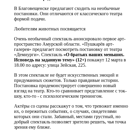
В Благовещенске предлагают сходить на необычные
постановки. Они отличаются от классического театра
формой подачи.
Любителям животных посвящается
Очень необычный спектакль анонсировало первое арт-
пространство Амурской области. «Пушкарёв арт-
галерея» предлагает посмотреть постановку от театра
«Демиурги». Спектакль
«О братьях наших меньших.
Исповедь на заданную тему» (12+)
покажут 12 марта в
18.00 по адресу: улица Зейская, 225.
В этом спектакле не будет искусственных эмоций и
придуманных сюжетов. Только правдивые истории.
Постановка продемонстрирует совершенно новый
взгляд на театр. Кто-то сравнивает представление с ток-
шоу, кто-то - с психологическим тренингом.
Актёры со сцены расскажут о том, что тревожит именно
их, о пережитых событиях, о случаях, свидетелями
которых они стали. Забавный, местами грустный, но
добрый спектакль позволяет зрителю решить, чья точка
зрения ему ближе.