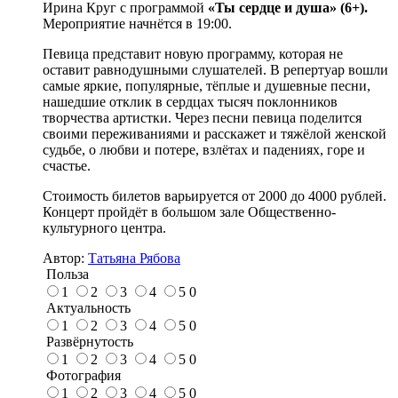
Ирина Круг с программой
«Ты сердце и душа» (6+).
Мероприятие начнётся в 19:00.
Певица представит новую программу, которая не
оставит равнодушными слушателей. В репертуар вошли
самые яркие, популярные, тёплые и душевные песни,
нашедшие отклик в сердцах тысяч поклонников
творчества артистки. Через песни певица поделится
своими переживаниями и расскажет и тяжёлой женской
судьбе, о любви и потере, взлётах и падениях, горе и
счастье.
Стоимость билетов варьируется от 2000 до 4000 рублей.
Концерт пройдёт в большом зале Общественно-
культурного центра.
Автор:
Татьяна Рябова
Польза
1
2
3
4
5
0
Актуальность
1
2
3
4
5
0
Развёрнутость
1
2
3
4
5
0
Фотография
1
2
3
4
5
0