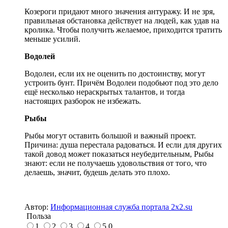
Козероги придают много значения антуражу. И не зря,
правильная обстановка действует на людей, как удав на
кролика. Чтобы получить желаемое, приходится тратить
меньше усилий.
Водолей
Водолеи, если их не оценить по достоинству, могут
устроить бунт. Причём Водолеи подобьют под это дело
ещё несколько нераскрытых талантов, и тогда
настоящих разборок не избежать.
Рыбы
Рыбы могут оставить большой и важный проект.
Причина: душа перестала радоваться. И если для других
такой довод может показаться неубедительным, Рыбы
знают: если не получаешь удовольствия от того, что
делаешь, значит, будешь делать это плохо.
Автор:
Информационная служба портала 2x2.su
Польза
1
2
3
4
5
0