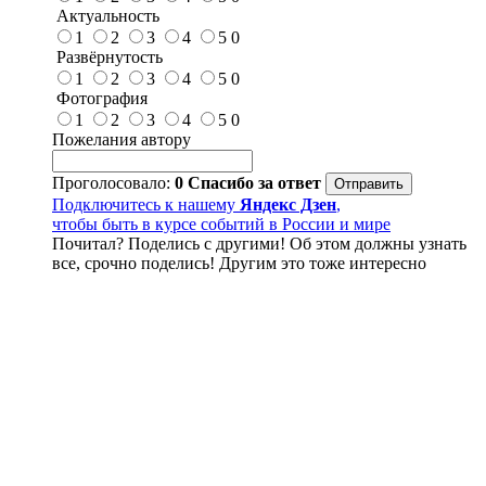
Актуальность
1
2
3
4
5
0
Развёрнутость
1
2
3
4
5
0
Фотография
1
2
3
4
5
0
Пожелания автору
Проголосовало:
0
Спасибо за ответ
Подключитесь к нашему
Яндекс Дзен
,
чтобы быть в курсе событий в России и мире
Почитал? Поделись с другими! Об этом должны узнать
все, срочно поделись! Другим это тоже интересно