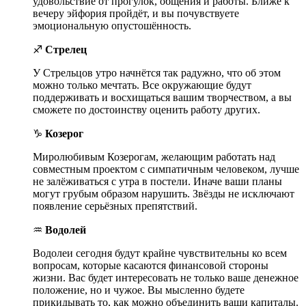
удовольствие от прогулок, общения и работы. Ближе к
вечеру эйфория пройдёт, и вы почувствуете
эмоциональную опустошённость.
♐
Стрелец
У Стрельцов утро начнётся так радужно, что об этом
можно только мечтать. Все окружающие будут
поддерживать и восхищаться вашим творчеством, а вы
сможете по достоинству оценить работу других.
♑
Козерог
Миролюбивым Козерогам, желающим работать над
совместным проектом с симпатичным человеком, лучше
не залёживаться с утра в постели. Иначе ваши планы
могут грубым образом нарушить. Звёзды не исключают
появление серьёзных препятствий.
♒
Водолей
Водолеи сегодня будут крайне чувствительны ко всем
вопросам, которые касаются финансовой стороны
жизни. Вас будет интересовать не только ваше денежное
положение, но и чужое. Вы мысленно будете
прикидывать то, как можно объединить ваши капиталы.