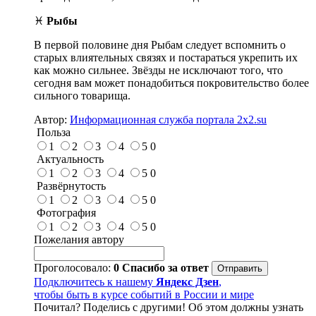
♓
Рыбы
В первой половине дня Рыбам следует вспомнить о
старых влиятельных связях и постараться укрепить их
как можно сильнее. Звёзды не исключают того, что
сегодня вам может понадобиться покровительство более
сильного товарища.
Автор:
Информационная служба портала 2x2.su
Польза
1
2
3
4
5
0
Актуальность
1
2
3
4
5
0
Развёрнутость
1
2
3
4
5
0
Фотография
1
2
3
4
5
0
Пожелания автору
Проголосовало:
0
Спасибо за ответ
Подключитесь к нашему
Яндекс Дзен
,
чтобы быть в курсе событий в России и мире
Почитал? Поделись с другими! Об этом должны узнать