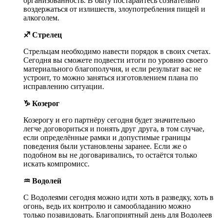
организованность. В быту постарайтесь сознательно
воздержаться от излишеств, злоупотребления пищей и
алкоголем.
♐ Стрелец
Стрельцам необходимо навести порядок в своих счетах.
Сегодня вы сможете подвести итоги по уровню своего
материального благополучия, и если результат вас не
устроит, то можно заняться изготовлением плана по
исправлению ситуации.
♑ Козерог
Козерогу и его партнёру сегодня будет значительно
легче договориться и понять друг друга, в том случае,
если определённые рамки и допустимые границы
поведения были установлены заранее. Если же о
подобном вы не договаривались, то остаётся только
искать компромисс.
♒ Водолей
С Водолеями сегодня можно идти хоть в разведку, хоть в
огонь, ведь их контролю и самообладанию можно
только позавидовать. Благоприятный день для Водолеев