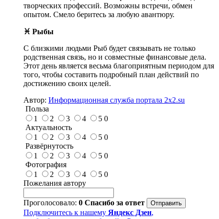
творческих профессий. Возможны встречи, обмен
опытом. Смело беритесь за любую авантюру.
♓ Рыбы
С близкими людьми Рыб будет связывать не только
родственная связь, но и совместные финансовые дела.
Этот день является весьма благоприятным периодом для
того, чтобы составить подробный план действий по
достижению своих целей.
Автор:
Информационная служба портала 2x2.su
Польза
1
2
3
4
5
0
Актуальность
1
2
3
4
5
0
Развёрнутость
1
2
3
4
5
0
Фотография
1
2
3
4
5
0
Пожелания автору
Проголосовало:
0
Спасибо за ответ
Подключитесь к нашему
Яндекс Дзен
,