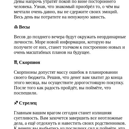
Девы напрочь утратят покой по вине постороннего
человека. Узнав, что знакомый приобрёл то, о чём вы
мечтали очень давно, вы не сдержите своих эмоций.
Весь день вы потратите на ненужную зависть.
♎ Весы
Весов до позднего вечера будут окружать неординарные
личности. Море новой информации, которую вы
получите от них, станет толчком к построению новых и
очень масштабных планов на будущее.
♏ Скорпион
Скорпионы допустят массу ошибок в планировании
своего бюджета. Решив, что денег вам хватит до конца
этого месяца, вы осуществите дорогостоящую покупку.
После того как радость пройдёт, вы поймёте, что
поспешили.
♐ Стрелец
Главным вашим врагом сегодня станет излишняя
суетливость. Вам захочется завершить все неотложные
дела, а ещё отдохнуть и навестить своих родственников.
К вечеру вы выбьетесь из последних сил и поймёте, что