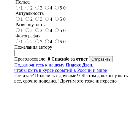
Польза
1
2
3
4
5
0
Актуальность
1
2
3
4
5
0
Развёрнутость
1
2
3
4
5
0
Фотография
1
2
3
4
5
0
Пожелания автору
Проголосовало:
0
Спасибо за ответ
Подключитесь к нашему
Яндекс Дзен
,
чтобы быть в курсе событий в России и мире
Почитал? Поделись с другими! Об этом должны узнать
все, срочно поделись! Другим это тоже интересно