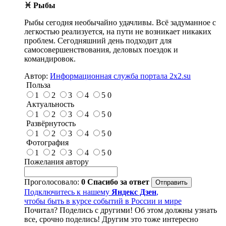
♓ Рыбы
Рыбы сегодня необычайно удачливы. Всё задуманное с
легкостью реализуется, на пути не возникает никаких
проблем. Сегодняшний день подходит для
самосовершенствования, деловых поездок и
командировок.
Автор:
Информационная служба портала 2x2.su
Польза
1
2
3
4
5
0
Актуальность
1
2
3
4
5
0
Развёрнутость
1
2
3
4
5
0
Фотография
1
2
3
4
5
0
Пожелания автору
Проголосовало:
0
Спасибо за ответ
Подключитесь к нашему
Яндекс Дзен
,
чтобы быть в курсе событий в России и мире
Почитал? Поделись с другими! Об этом должны узнать
все, срочно поделись! Другим это тоже интересно