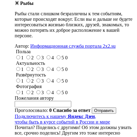
♓ Рыбы
Рыбы стали слишком безразличны к тем событиям,
которые происходят вокруг. Если вы и дальше не будете
интересоваться жизнью близких, друзей, знакомых, то
можно потерять их доброе расположение к вашей
персоне.
Автор:
Информационная служба портала 2x2.su
Польза
1
2
3
4
5
0
Актуальность
1
2
3
4
5
0
Развёрнутость
1
2
3
4
5
0
Фотография
1
2
3
4
5
0
Пожелания автору
Проголосовало:
0
Спасибо за ответ
Подключитесь к нашему
Яндекс Дзен
,
чтобы быть в курсе событий в России и мире
Почитал? Поделись с другими! Об этом должны узнать
все, срочно поделись! Другим это тоже интересно