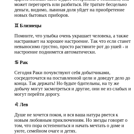
может перегореть или разбиться. Не тратьте бесцельно
деньги, видимо, львиная доля уйдет на приобретение
новых бытовых приборов.
♊ Близнецы
Помните, что улыбка очень украшает человека, а также
настраивает на хорошее настроение. Так что если станет
невыносимо грустно, просто растяните рот до ушей - и
настроение поднимется автоматически.
♋ Рак
Сегодня Раки почувствуют себя добытчиками,
сосредоточатся на поставленной цели и доведут дело до
конца. Так держать! Но будьте бдительны, на ту же
добычу могут засмотреться и другие, они не из слабых и
могут перейти дорогу.
♌ Лев
Душе не хочется покоя, и вся ваша натура рвется к
новым любовным приключениям. Но звезды говорят о
том, что пора остепениться и начать мечтать о доме и
уюте, семейном очаге и детях.